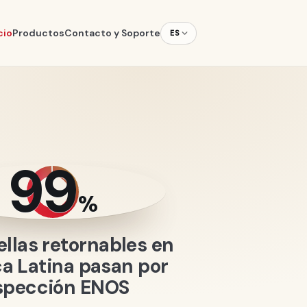
cio
Productos
Contacto y Soporte
ES
99
%
ellas retornables en
a Latina pasan por
spección ENOS