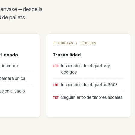
l envase — desde la
d de pallets.
ETIQUETAS Y CÓDIGOS
-llenado
Trazabilidad
ulticámara
Inspección de etiquetas y
LIO
códigos
e cámara única
Inspección de etiquetas 360°
LBI
esión al vacío
Seguimiento de timbres fiscales
TST