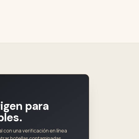
rigen para
bles.
 con una verificación en línea
ntrar botellas contaminadas