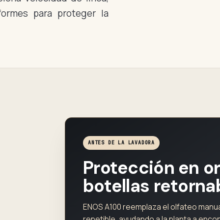
formes para proteger la
ANTES DE LA LAVADORA
Protección en o
botellas retorna
ENOS A100 reemplaza el olfateo manual
repetible, ayudando a la planta a enco