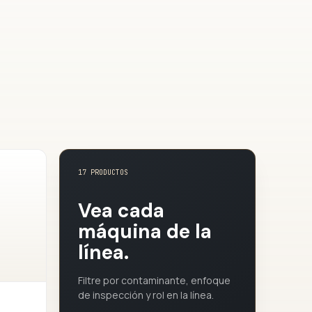
17 PRODUCTOS
Vea cada
máquina de la
línea.
Filtre por contaminante, enfoque
de inspección y rol en la línea.