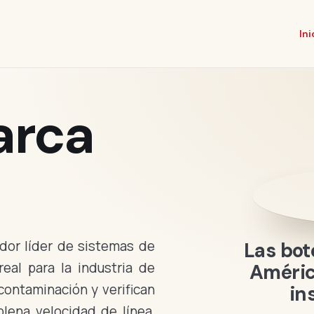
Ini
arca
dor líder de sistemas de
Las bot
eal para la industria de
Améric
contaminación y verifican
in
plena velocidad de línea,