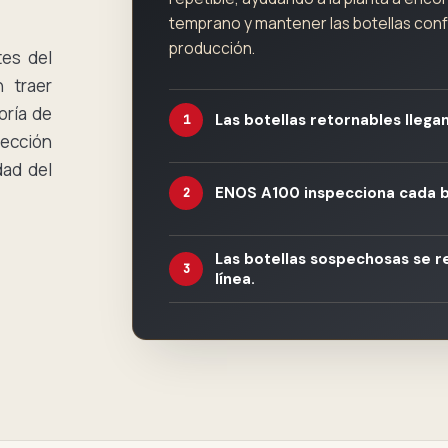
temprano y mantener las botellas co
producción.
tes del
n traer
oría de
Las botellas retornables llegan
1
tección
dad del
ENOS A100 inspecciona cada bo
2
Las botellas sospechosas se r
3
línea.